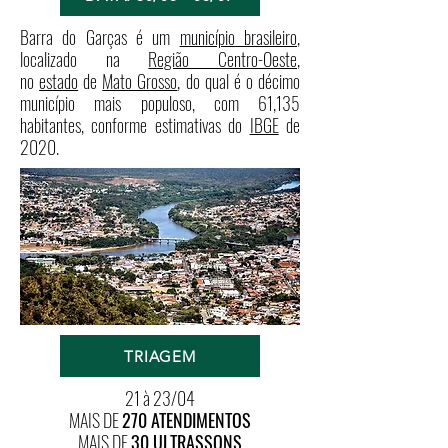
Barra do Garças é um
município brasileiro
,
localizado na
Região Centro-Oeste
,
no
estado
de
Mato Grosso
, do qual é o décimo
município mais populoso, com 61,135
habitantes, conforme estimativas do
IBGE
de
2020
.
TRIAGEM
21 à 23/04
MAIS DE
270 ATENDIMENTOS
MAIS DE
30 ULTRASSONS